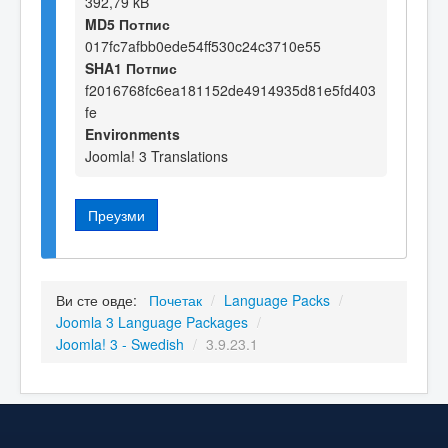
392,79 kB
MD5 Потпис
017fc7afbb0ede54ff530c24c3710e55
SHA1 Потпис
f2016768fc6ea181152de4914935d81e5fd403
fe
Environments
Joomla! 3 Translations
Преузми
Ви сте овде:
Почетак
/
Language Packs
/
Joomla 3 Language Packages
/
Joomla! 3 - Swedish
/
3.9.23.1