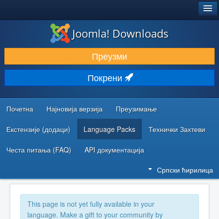
®
JOOMLA!
Joomla! Downloads
ПРЕУЗИМАЊЕ И ПРОШИРЕЊА (ЕКСТЕНЗИЈЕ)
Преузми
ОТКРИЈТЕ И НАУЧИТЕ
Покрени
ЗАЈЕДНИЦА И ПОДРШКА
РЕСУРСИ ЗА РАЗВОЈ
Почетна
Најновија верзија
Преузимање
Екстензије (додаци)
Language Packs
Технички Захтеви
Честа питања (FAQ)
API документација
Српски ћирилица
This page is not yet fully available in your
language. Make a gift to your community by