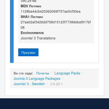
390,29 kB
MD5 Потпис
1128ba44cb425362069f757ae5cf30ea
SHA1 Потпис
27aa02af3426dd758d15123f7738debaf917bf
08
Environments
Joomla! 3 Translations
Преузми
Ви сте овде:
Почетак
/
Language Packs
/
Joomla 3 Language Packages
/
Joomla! 3 - Swedish
/
3.9.20.1