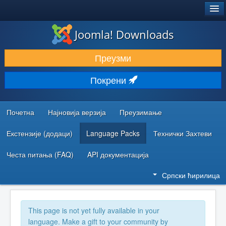
®
JOOMLA!
Joomla! Downloads
ПРЕУЗИМАЊЕ И ПРОШИРЕЊА (ЕКСТЕНЗИЈЕ)
Преузми
ОТКРИЈТЕ И НАУЧИТЕ
Покрени
ЗАЈЕДНИЦА И ПОДРШКА
РЕСУРСИ ЗА РАЗВОЈ
Почетна
Најновија верзија
Преузимање
Екстензије (додаци)
Language Packs
Технички Захтеви
Честа питања (FAQ)
API документација
Српски ћирилица
This page is not yet fully available in your
language. Make a gift to your community by