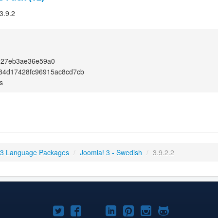
3.9.2
127eb3ae36e59a0
84d17428fc96915ac8cd7cb
s
 3 Language Packages
/
Joomla! 3 - Swedish
/
3.9.2.2
Joomla!
Joomla!
Joomla!
Joomla!
Joomla!
Joomla!
Joomla!