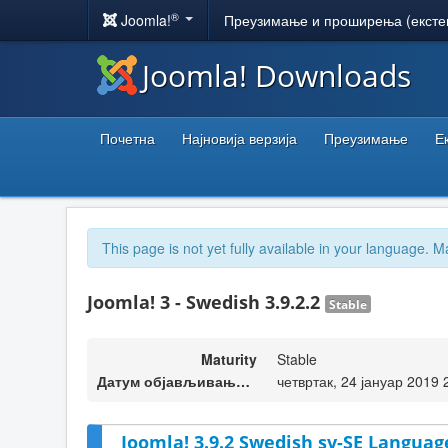
®
Joomla!
Преузимање и проширења (ексте
Joomla! Downloads
Почетна
Најновија верзија
Преузимање
Е
This page is not yet fully available in your language. M
Joomla! 3 - Swedish 3.9.2.2
Stable
Maturity
Stable
Датум објављивања верзије
четвртак, 24 јануар 2019 
Joomla! 3.9.2 Swedish sv-SE Languag