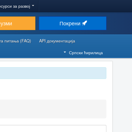
есурси за развој
еузми
Покрени
та питања (FAQ)
API документација
Српски ћирилица