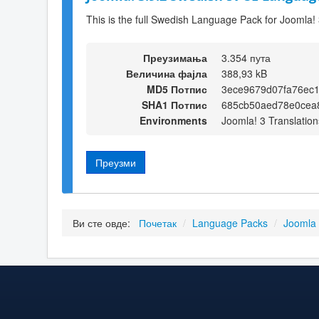
This is the full Swedish Language Pack for Joomla! 
Преузимања
3.354 пута
Величина фајла
388,93 kB
MD5 Потпис
3ece9679d07fa76ec
SHA1 Потпис
685cb50aed78e0cea
Environments
Joomla! 3 Translation
Преузми
Ви сте овде:
Почетак
/
Language Packs
/
Joomla