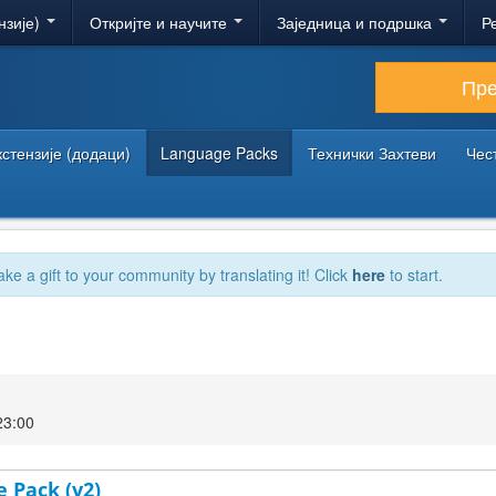
нзије)
Откријте и научите
Заједница и подршка
Р
Пр
кстензије (додаци)
Language Packs
Технички Захтеви
Чес
ake a gift to your community by translating it! Click
here
to start.
23:00
e Pack (v2)