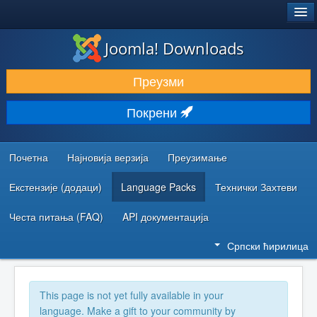
®
JOOMLA!
Joomla! Downloads
ПРЕУЗИМАЊЕ И ПРОШИРЕЊА (ЕКСТЕНЗИЈЕ)
Преузми
ОТКРИЈТЕ И НАУЧИТЕ
Покрени
ЗАЈЕДНИЦА И ПОДРШКА
РЕСУРСИ ЗА РАЗВОЈ
Почетна
Најновија верзија
Преузимање
Екстензије (додаци)
Language Packs
Технички Захтеви
Честа питања (FAQ)
API документација
Српски ћирилица
This page is not yet fully available in your
language. Make a gift to your community by