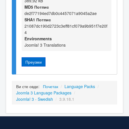
389,92 kB
MD5 Потпис
de2f77194ed7db0c4457071a9045a2ae
SHA1 Потпис
21087dc190d2723c3eff81cf079a9b951f7e20f
4
Environments
Joomla! 3 Translations
Преузми
Ви сте овде:
Почетак
/
Language Packs
/
Joomla 3 Language Packages
/
Joomla! 3 - Swedish
/
3.9.18.1