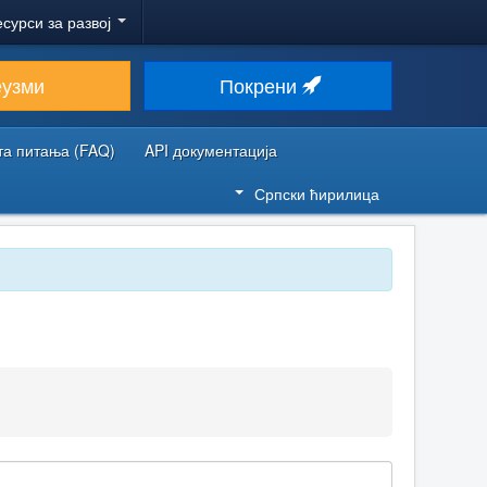
есурси за развој
еузми
Покрени
та питања (FAQ)
API документација
Српски ћирилица