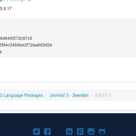
 3.9.17
94840f272c97c5
28f4c3484be2f72aa6d3d2e
s
 3 Language Packages
/
Joomla! 3 - Swedish
/
3.9.17.1
Joomla!
Joomla!
Joomla!
Joomla!
Joomla!
Joomla!
Joomla!