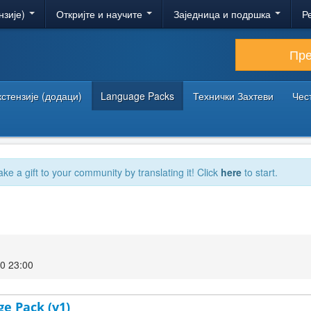
нзије)
Откријте и научите
Заједница и подршка
Р
Пр
кстензије (додаци)
Language Packs
Технички Захтеви
Чес
ake a gift to your community by translating it! Click
here
to start.
0 23:00
ge Pack (v1)