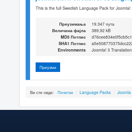
This is the full Swedish Language Pack for Joomla!
Преузимања
19.347 пута
Величина фајла
389,92 kB
MD5 Потпис
d76cee834e0f5cb5c1
SHA1 Потпис
a5e508770375dcc22
Environments
Joomla! 3 Translation
Преузми
Ви сте овде:
Почетак
/
Language Packs
/
Joomla