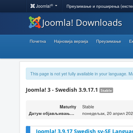
®
Joomla!
Преузимање и проширења (ексте
Joomla! Downloads
Почетна
Најновија верзија
Преузимање
Е
This page is not yet fully available in your language. M
Joomla! 3 - Swedish 3.9.17.1
Stable
Maturity
Stable
Датум објављивања верзије
понедељак, 20 април 202
Joomla! 3.9.17 Swedish sv-SE Langua