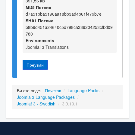
391,56 kB
MD5 Потпис
d7a51bba5196aa18bb3ad4b61f479b7e
SHA1 Потпис
b8b9d451a24640c5d798ca339204253cfbd09
780
Environments
Joomla! 3 Translations
Преузми
Ви сте овде:
Почетак
/
Language Packs
/
Joomla 3 Language Packages
/
Joomla! 3 - Swedish
/
3.9.10.1