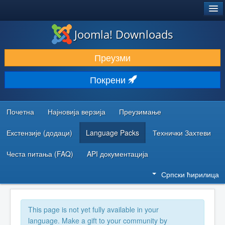
®
JOOMLA!
Joomla! Downloads
ПРЕУЗИМАЊЕ И ПРОШИРЕЊА (ЕКСТЕНЗИЈЕ)
Преузми
ОТКРИЈТЕ И НАУЧИТЕ
Покрени
ЗАЈЕДНИЦА И ПОДРШКА
РЕСУРСИ ЗА РАЗВОЈ
Почетна
Најновија верзија
Преузимање
Екстензије (додаци)
Language Packs
Технички Захтеви
Честа питања (FAQ)
API документација
Српски ћирилица
This page is not yet fully available in your
language. Make a gift to your community by