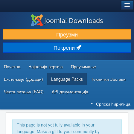
®
JOOMLA!
Joomla! Downloads
ПРЕУЗИМАЊЕ И ПРОШИРЕЊА (ЕКСТЕНЗИЈЕ)
Преузми
ОТКРИЈТЕ И НАУЧИТЕ
Покрени
ЗАЈЕДНИЦА И ПОДРШКА
РЕСУРСИ ЗА РАЗВОЈ
Почетна
Најновија верзија
Преузимање
Екстензије (додаци)
Language Packs
Технички Захтеви
Честа питања (FAQ)
API документација
Српски ћирилица
This page is not yet fully available in your
language. Make a gift to your community by