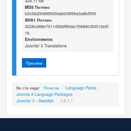
324,11 kB
MD5 Потпис
b2c56d30999fd30ab009f99a3a8b5f09
SHA1 Потпис
d228cd98e7011d58df80da1f0688c3fd312e0f
1b
Environments
Joomla! 3 Translations
Преузми
Ви сте овде:
Почетак
/
Language Packs
/
Joomla 3 Language Packages
/
Joomla! 3 - Swedish
/
3.8.7.1