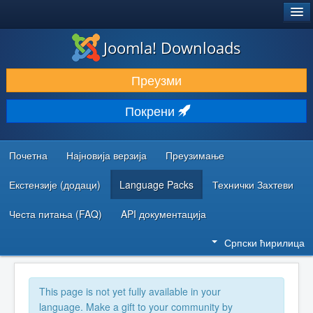
®
JOOMLA!
Joomla! Downloads
ПРЕУЗИМАЊЕ И ПРОШИРЕЊА (ЕКСТЕНЗИЈЕ)
Преузми
ОТКРИЈТЕ И НАУЧИТЕ
Покрени
ЗАЈЕДНИЦА И ПОДРШКА
РЕСУРСИ ЗА РАЗВОЈ
Почетна
Најновија верзија
Преузимање
Екстензије (додаци)
Language Packs
Технички Захтеви
Честа питања (FAQ)
API документација
Српски ћирилица
This page is not yet fully available in your
language. Make a gift to your community by