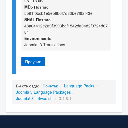
281,13 kB
MD5 Потпис
5591f0bcb1e5eb6b0f7d83be7f92f43e
SHA1 Потпис
48a64412e2a9f3993bef1542da04d2f9724d07
84
Environments
Joomla! 3 Translations
Преузми
Ви сте овде:
Почетак
/
Language Packs
/
Joomla 3 Language Packages
/
Joomla! 3 - Swedish
/
3.4.8.1