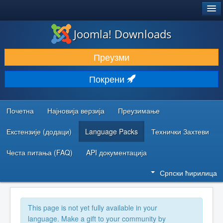
®
JOOMLA!
Joomla! Downloads
ПРЕУЗИМАЊЕ И ПРОШИРЕЊА (ЕКСТЕНЗИЈЕ)
Преузми
ОТКРИЈТЕ И НАУЧИТЕ
Покрени
ЗАЈЕДНИЦА И ПОДРШКА
РЕСУРСИ ЗА РАЗВОЈ
Почетна
Најновија верзија
Преузимање
Екстензије (додаци)
Language Packs
Технички Захтеви
Честа питања (FAQ)
API документација
Српски ћирилица
This page is not yet fully available in your
language. Make a gift to your community by