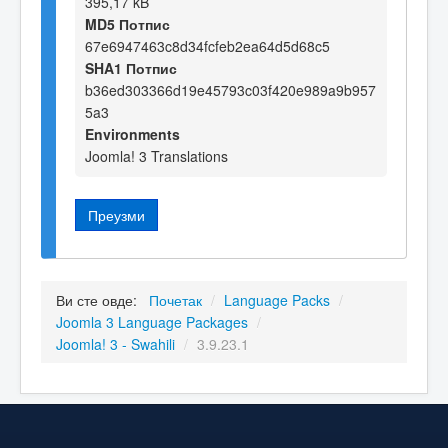
395,17 kB
MD5 Потпис
67e6947463c8d34fcfeb2ea64d5d68c5
SHA1 Потпис
b36ed303366d19e45793c03f420e989a9b957
5a3
Environments
Joomla! 3 Translations
Преузми
Ви сте овде:
Почетак
/
Language Packs
/
Joomla 3 Language Packages
/
Joomla! 3 - Swahili
/
3.9.23.1