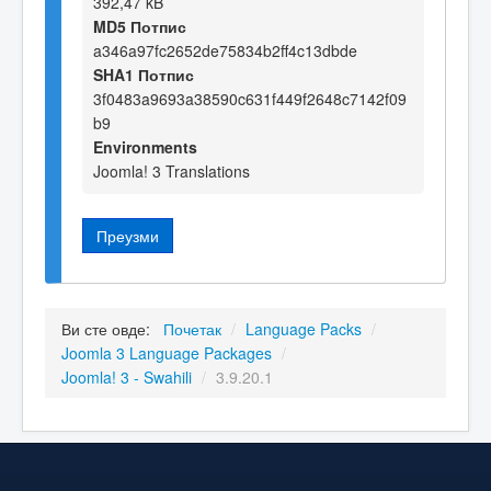
392,47 kB
MD5 Потпис
a346a97fc2652de75834b2ff4c13dbde
SHA1 Потпис
3f0483a9693a38590c631f449f2648c7142f09
b9
Environments
Joomla! 3 Translations
Преузми
Ви сте овде:
Почетак
/
Language Packs
/
Joomla 3 Language Packages
/
Joomla! 3 - Swahili
/
3.9.20.1