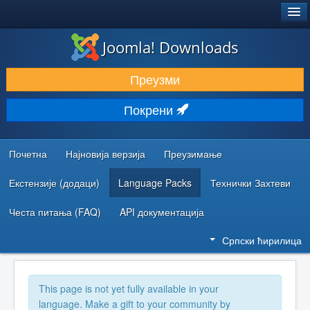
®
JOOMLA!
Joomla! Downloads
ПРЕУЗИМАЊЕ И ПРОШИРЕЊА (ЕКСТЕНЗИЈЕ)
Преузми
ОТКРИЈТЕ И НАУЧИТЕ
Покрени
ЗАЈЕДНИЦА И ПОДРШКА
РЕСУРСИ ЗА РАЗВОЈ
Почетна
Најновија верзија
Преузимање
Екстензије (додаци)
Language Packs
Технички Захтеви
Честа питања (FAQ)
API документација
Српски ћирилица
This page is not yet fully available in your
language. Make a gift to your community by