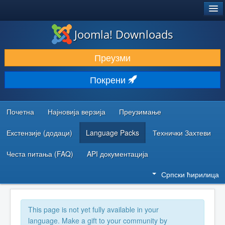
®
JOOMLA!
Joomla! Downloads
ПРЕУЗИМАЊЕ И ПРОШИРЕЊА (ЕКСТЕНЗИЈЕ)
Преузми
ОТКРИЈТЕ И НАУЧИТЕ
Покрени
ЗАЈЕДНИЦА И ПОДРШКА
РЕСУРСИ ЗА РАЗВОЈ
Почетна
Најновија верзија
Преузимање
Екстензије (додаци)
Language Packs
Технички Захтеви
Честа питања (FAQ)
API документација
Српски ћирилица
This page is not yet fully available in your
language. Make a gift to your community by