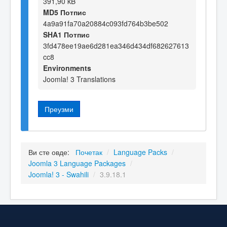
391,90 kB
MD5 Потпис
4a9a91fa70a20884c093fd764b3be502
SHA1 Потпис
3fd478ee19ae6d281ea346d434df682627613
cc8
Environments
Joomla! 3 Translations
Преузми
Ви сте овде:
Почетак
/
Language Packs
/
Joomla 3 Language Packages
/
Joomla! 3 - Swahili
/
3.9.18.1