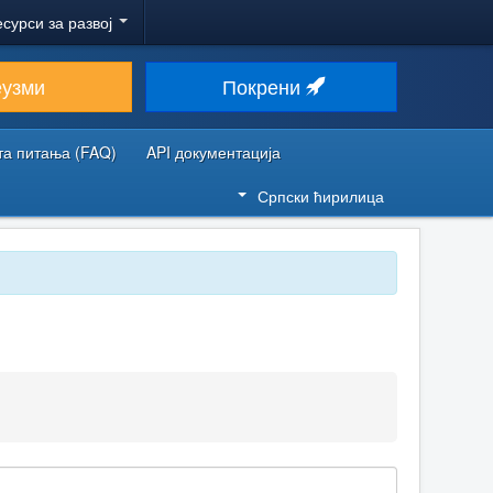
есурси за развој
еузми
Покрени
та питања (FAQ)
API документација
Српски ћирилица