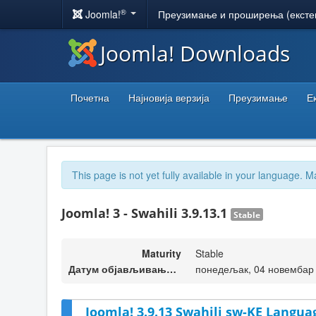
®
Joomla!
Преузимање и проширења (ексте
Joomla! Downloads
Почетна
Најновија верзија
Преузимање
Е
This page is not yet fully available in your language. M
Joomla! 3 - Swahili 3.9.13.1
Stable
Maturity
Stable
Датум објављивања верзије
понедељак, 04 новембар 
Joomla! 3.9.13 Swahili sw-KE Langua