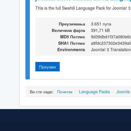
This is the full Swahili Language Pack for Joomla! 3
Преузимања
3.651 пута
Величина фајла
391,71 kB
MD5 Потпис
9d39dbd1f37a080e6
SHA1 Потпис
a8fdc237302e3439a
Environments
Joomla! 3 Translation
Преузми
Ви сте овде:
Почетак
/
Language Packs
/
Joomla