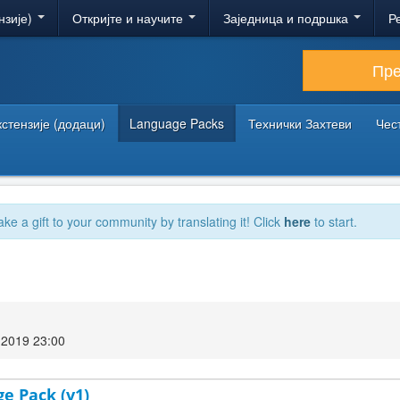
нзије)
Откријте и научите
Заједница и подршка
Р
Пр
кстензије (додаци)
Language Packs
Технички Захтеви
Чес
ake a gift to your community by translating it! Click
here
to start.
2019 23:00
ge Pack (v1)