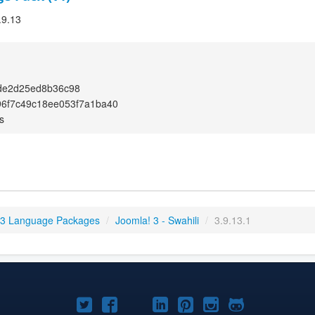
.9.13
de2d25ed8b36c98
96f7c49c18ee053f7a1ba40
s
 3 Language Packages
/
Joomla! 3 - Swahili
/
3.9.13.1
Joomla!
Joomla!
Joomla!
Joomla!
Joomla!
Joomla!
Joomla!