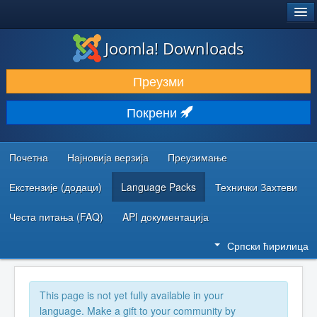
®
JOOMLA!
Joomla! Downloads
ПРЕУЗИМАЊЕ И ПРОШИРЕЊА (ЕКСТЕНЗИЈЕ)
Преузми
ОТКРИЈТЕ И НАУЧИТЕ
Покрени
ЗАЈЕДНИЦА И ПОДРШКА
РЕСУРСИ ЗА РАЗВОЈ
Почетна
Најновија верзија
Преузимање
Екстензије (додаци)
Language Packs
Технички Захтеви
Честа питања (FAQ)
API документација
Српски ћирилица
This page is not yet fully available in your
language. Make a gift to your community by