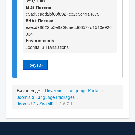
359,91 kB
MD5 Потпис
e5ad9cadd2bf60f8927cb2e9c49a4873
SHA1 Потпис
eaecd98622fb5e820fdaecd66574d1510e920
934
Environments
Joomla! 3 Translations
Преузми
Ви сте овде:
Почетак
/
Language Packs
/
Joomla 3 Language Packages
/
Joomla! 3 - Swahili
/
3.8.7.1