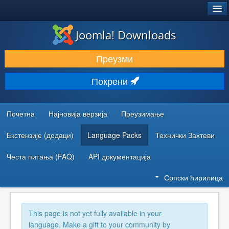
®
JOOMLA!
Joomla! Downloads
ПРЕУЗИМАЊЕ И ПРОШИРЕЊА (ЕКСТЕНЗИЈЕ)
Преузми
ОТКРИЈТЕ И НАУЧИТЕ
Покрени
ЗАЈЕДНИЦА И ПОДРШКА
РЕСУРСИ ЗА РАЗВОЈ
Почетна
Најновија верзија
Преузимање
Екстензије (додаци)
Language Packs
Технички Захтеви
Честа питања (FAQ)
API документација
Српски ћирилица
This page is not yet fully available in your
language. Make a gift to your community by