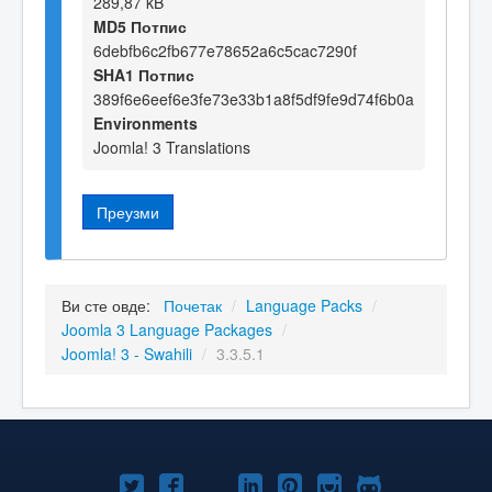
289,87 kB
MD5 Потпис
6debfb6c2fb677e78652a6c5cac7290f
SHA1 Потпис
389f6e6eef6e3fe73e33b1a8f5df9fe9d74f6b0a
Environments
Joomla! 3 Translations
Преузми
Ви сте овде:
Почетак
/
Language Packs
/
Joomla 3 Language Packages
/
Joomla! 3 - Swahili
/
3.3.5.1
Joomla!
Joomla!
Joomla!
Joomla!
Joomla!
Joomla!
Joomla!