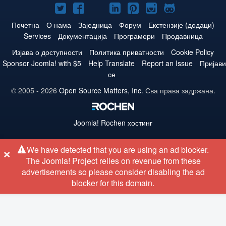
Joomla!
Joomla!
Joomla!
Joomla!
Joomla!
Joomla!
Joomla!
нa
нa
нa
нa
нa
нa
нa
Почетна
О нама
Заједница
Форум
Екстензије (додаци)
Services
Документација
Програмери
Продавница
Twitteru
Facebooku
YouTube
LinkedIn
Pinterest
Instagram
GitHub
Изјава о доступности
Политика приватности
Cookie Policy
Sponsor Joomla! with $5
Help Translate
Report an Issue
Пријави
се
© 2005 - 2026
Open Source Matters, Inc.
Сва права задржана.
Joomla!
Rochen хостинг
×
We have detected that you are using an ad blocker.
The Joomla! Project relies on revenue from these
advertisements so please consider disabling the ad
blocker for this domain.