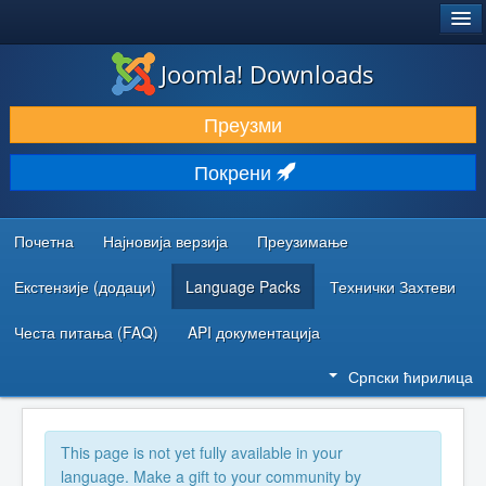
®
JOOMLA!
Joomla! Downloads
ПРЕУЗИМАЊЕ И ПРОШИРЕЊА (ЕКСТЕНЗИЈЕ)
Преузми
ОТКРИЈТЕ И НАУЧИТЕ
Покрени
ЗАЈЕДНИЦА И ПОДРШКА
РЕСУРСИ ЗА РАЗВОЈ
Почетна
Најновија верзија
Преузимање
Екстензије (додаци)
Language Packs
Технички Захтеви
Честа питања (FAQ)
API документација
Српски ћирилица
This page is not yet fully available in your
language. Make a gift to your community by