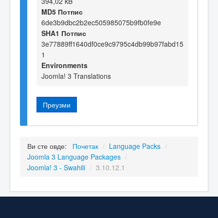
394,02 kB
MD5 Потпис
6de3b9dbc2b2ec505985075b9fb0fe9e
SHA1 Потпис
3e77889ff1640df0ce9c9795c4db99b97fabd15
1
Environments
Joomla! 3 Translations
Преузми
Ви сте овде:
Почетак
/
Language Packs
/
Joomla 3 Language Packages
/
Joomla! 3 - Swahili
/
3.10.12.1