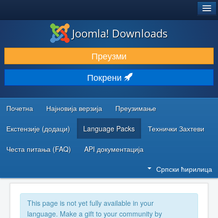
®
JOOMLA!
Joomla! Downloads
ПРЕУЗИМАЊЕ И ПРОШИРЕЊА (ЕКСТЕНЗИЈЕ)
Преузми
ОТКРИЈТЕ И НАУЧИТЕ
Покрени
ЗАЈЕДНИЦА И ПОДРШКА
РЕСУРСИ ЗА РАЗВОЈ
Почетна
Најновија верзија
Преузимање
Екстензије (додаци)
Language Packs
Технички Захтеви
Честа питања (FAQ)
API документација
Српски ћирилица
This page is not yet fully available in your
language. Make a gift to your community by