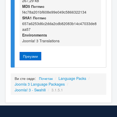
267,29 kB
MD5 Потпис
f4c78a201bf608e99e049c5866322134
SHA1 Потпис
657a6253d6c2dda2cdb82083b14c47033de8
aa57
Environments
Joomla! 3 Translations
Преузми
Ви сте овде:
Почетак
/
Language Packs
/
Joomla 3 Language Packages
/
Joomla! 3 - Swahili
/
3.1.5.1