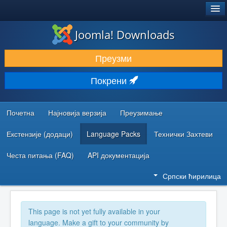
®
JOOMLA!
Joomla! Downloads
ПРЕУЗИМАЊЕ И ПРОШИРЕЊА (ЕКСТЕНЗИЈЕ)
Преузми
ОТКРИЈТЕ И НАУЧИТЕ
Покрени
ЗАЈЕДНИЦА И ПОДРШКА
РЕСУРСИ ЗА РАЗВОЈ
Почетна
Најновија верзија
Преузимање
Екстензије (додаци)
Language Packs
Технички Захтеви
Честа питања (FAQ)
API документација
Српски ћирилица
This page is not yet fully available in your
language. Make a gift to your community by