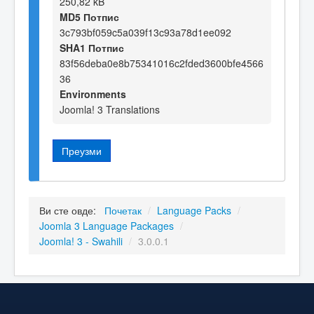
250,82 kB
MD5 Потпис
3c793bf059c5a039f13c93a78d1ee092
SHA1 Потпис
83f56deba0e8b75341016c2fded3600bfe4566
36
Environments
Joomla! 3 Translations
Преузми
Ви сте овде:
Почетак
/
Language Packs
/
Joomla 3 Language Packages
/
Joomla! 3 - Swahili
/
3.0.0.1