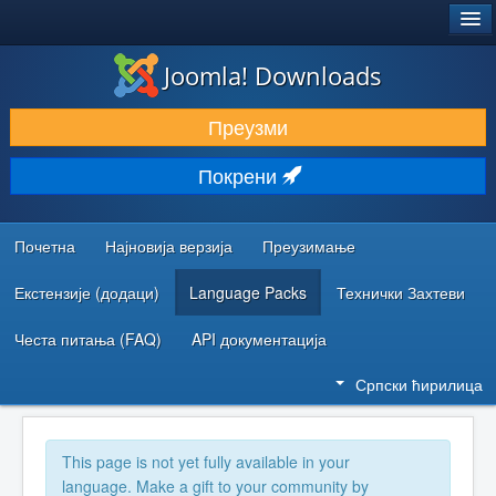
®
JOOMLA!
Joomla! Downloads
ПРЕУЗИМАЊЕ И ПРОШИРЕЊА (ЕКСТЕНЗИЈЕ)
Преузми
ОТКРИЈТЕ И НАУЧИТЕ
Покрени
ЗАЈЕДНИЦА И ПОДРШКА
РЕСУРСИ ЗА РАЗВОЈ
Почетна
Најновија верзија
Преузимање
Екстензије (додаци)
Language Packs
Технички Захтеви
Честа питања (FAQ)
API документација
Српски ћирилица
This page is not yet fully available in your
language. Make a gift to your community by