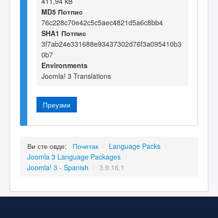
411,94 kB
MD5 Потпис
76c228c70e42c5c5aec4821d5a6c8bb4
SHA1 Потпис
3f7ab24e331688e93437302d76f3a095410b3
0b7
Environments
Joomla! 3 Translations
Преузми
Ви сте овде:
Почетак
/
Language Packs
/
Joomla 3 Language Packages
/
Joomla! 3 - Spanish
/
3.9.16.1