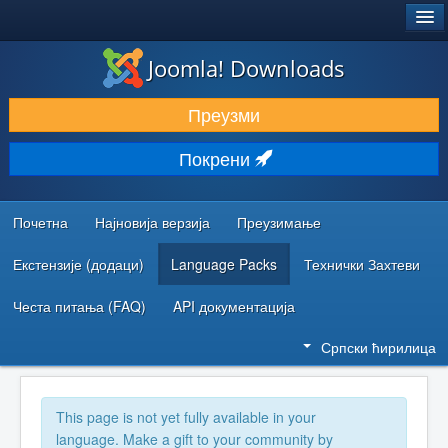
®
JOOMLA!
Joomla! Downloads
ПРЕУЗИМАЊЕ И ПРОШИРЕЊА (ЕКСТЕНЗИЈЕ)
Преузми
ОТКРИЈТЕ И НАУЧИТЕ
Покрени
ЗАЈЕДНИЦА И ПОДРШКА
РЕСУРСИ ЗА РАЗВОЈ
Почетна
Најновија верзија
Преузимање
Екстензије (додаци)
Language Packs
Технички Захтеви
Честа питања (FAQ)
API документација
Српски ћирилица
This page is not yet fully available in your
language. Make a gift to your community by