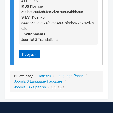
411,90 kB
MD5 Потпис
520bc0c00f3d6f2c6d2a708684bbb30c
SHA1 Потпис
d44d85e6a2374fe2bd4b918fad5c77d7e2d7c
e2d
Environments
Joomla! 3 Translations
Преузми
Ви сте овде:
Почетак
/
Language Packs
/
Joomla 3 Language Packages
/
Joomla! 3 - Spanish
/
3.9.15.1