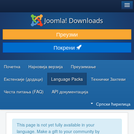
®
JOOMLA!
Joomla! Downloads
ПРЕУЗИМАЊЕ И ПРОШИРЕЊА (ЕКСТЕНЗИЈЕ)
Преузми
ОТКРИЈТЕ И НАУЧИТЕ
Покрени
ЗАЈЕДНИЦА И ПОДРШКА
РЕСУРСИ ЗА РАЗВОЈ
Почетна
Најновија верзија
Преузимање
Екстензије (додаци)
Language Packs
Технички Захтеви
Честа питања (FAQ)
API документација
Српски ћирилица
This page is not yet fully available in your
language. Make a gift to your community by