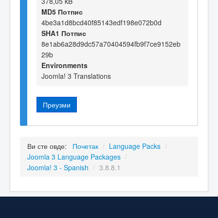
378,05 kB
MD5 Потпис
4be3a1d8bcd40f85143edf198e072b0d
SHA1 Потпис
8e1ab6a28d9dc57a70404594fb9f7ce9152eb
29b
Environments
Joomla! 3 Translations
Преузми
Ви сте овде:
Почетак
/
Language Packs
/
Joomla 3 Language Packages
/
Joomla! 3 - Spanish
/
3.8.8.1