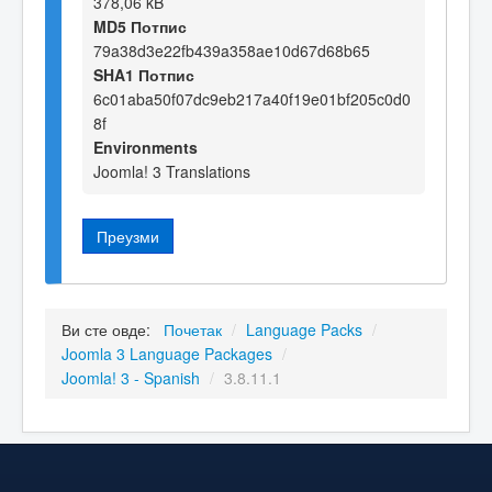
378,06 kB
MD5 Потпис
79a38d3e22fb439a358ae10d67d68b65
SHA1 Потпис
6c01aba50f07dc9eb217a40f19e01bf205c0d0
8f
Environments
Joomla! 3 Translations
Преузми
Ви сте овде:
Почетак
/
Language Packs
/
Joomla 3 Language Packages
/
Joomla! 3 - Spanish
/
3.8.11.1