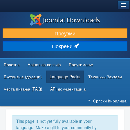
®
JOOMLA!
Joomla! Downloads
ПРЕУЗИМАЊЕ И ПРОШИРЕЊА (ЕКСТЕНЗИЈЕ)
Преузми
ОТКРИЈТЕ И НАУЧИТЕ
Покрени
ЗАЈЕДНИЦА И ПОДРШКА
РЕСУРСИ ЗА РАЗВОЈ
Почетна
Најновија верзија
Преузимање
Екстензије (додаци)
Language Packs
Технички Захтеви
Честа питања (FAQ)
API документација
Српски ћирилица
This page is not yet fully available in your
language. Make a gift to your community by