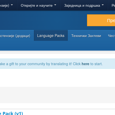
нзије)
Откријте и научите
Заједница и подршка
Р
Пр
кстензије (додаци)
Language Packs
Технички Захтеви
Чес
ake a gift to your community by translating it! Click
here
to start.
 Pack (v1)