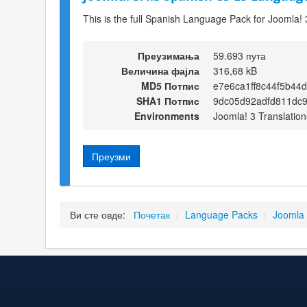
This is the full Spanish Language Pack for Joomla! 
Преузимања
59.693 пута
Величина фајла
316,68 kB
MD5 Потпис
e7e6ca1ff8c44f5b44
SHA1 Потпис
9dc05d92adfd811dc
Environments
Joomla! 3 Translation
Преузми
Ви сте овде:
Почетак
/
Language Packs
/
Joomla