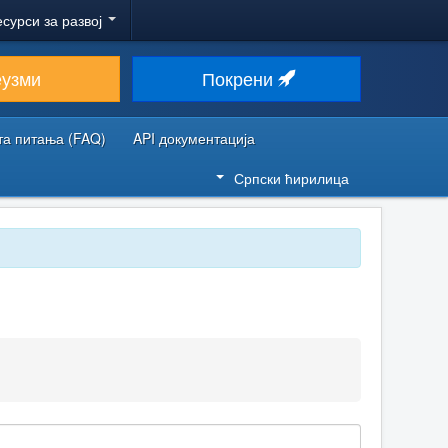
есурси за развој
еузми
Покрени
та питања (FAQ)
API документација
Српски ћирилица