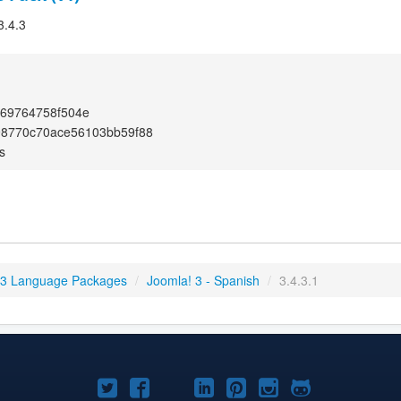
3.4.3
d69764758f504e
98770c70ace56103bb59f88
s
 3 Language Packages
/
Joomla! 3 - Spanish
/
3.4.3.1
Joomla!
Joomla!
Joomla!
Joomla!
Joomla!
Joomla!
Joomla!