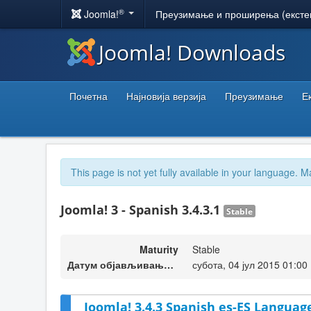
®
Joomla!
Преузимање и проширења (ексте
Joomla! Downloads
Почетна
Најновија верзија
Преузимање
Е
This page is not yet fully available in your language. M
Joomla! 3 - Spanish 3.4.3.1
Stable
Maturity
Stable
Датум објављивања верзије
субота, 04 јул 2015 01:00
Joomla! 3.4.3 Spanish es-ES Language