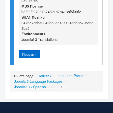
289,76 kB
MD5 Потпис
b3f62f997031674821e7a413bf5f09f2
SHA1 Потпис
047b57c5ba0642be3de18a184bde85705cbd
3ba5
Environments
Joomla! 3 Translations
Преузми
Ви сте овде:
Почетак
/
Language Packs
/
Joomla 3 Language Packages
/
Joomla! 3 - Spanish
/
3.3.3.1