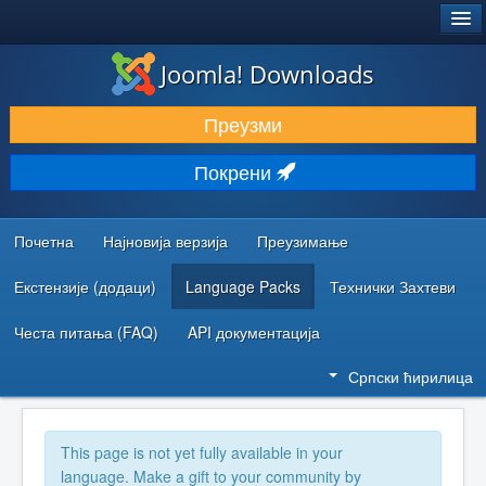
®
JOOMLA!
Joomla! Downloads
ПРЕУЗИМАЊЕ И ПРОШИРЕЊА (ЕКСТЕНЗИЈЕ)
Преузми
ОТКРИЈТЕ И НАУЧИТЕ
Покрени
ЗАЈЕДНИЦА И ПОДРШКА
РЕСУРСИ ЗА РАЗВОЈ
Почетна
Најновија верзија
Преузимање
Екстензије (додаци)
Language Packs
Технички Захтеви
Честа питања (FAQ)
API документација
Српски ћирилица
This page is not yet fully available in your
language. Make a gift to your community by