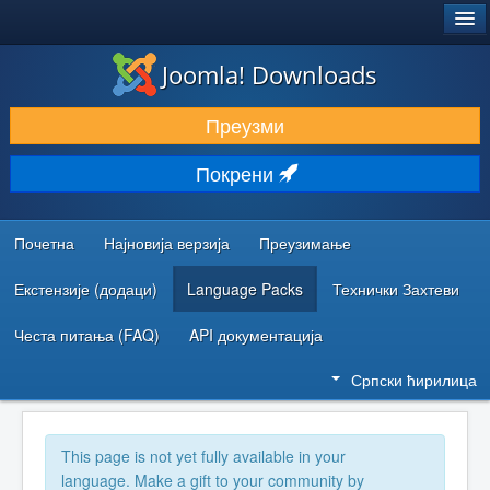
®
JOOMLA!
Joomla! Downloads
ПРЕУЗИМАЊЕ И ПРОШИРЕЊА (ЕКСТЕНЗИЈЕ)
Преузми
ОТКРИЈТЕ И НАУЧИТЕ
Покрени
ЗАЈЕДНИЦА И ПОДРШКА
РЕСУРСИ ЗА РАЗВОЈ
Почетна
Најновија верзија
Преузимање
Екстензије (додаци)
Language Packs
Технички Захтеви
Честа питања (FAQ)
API документација
Српски ћирилица
This page is not yet fully available in your
language. Make a gift to your community by