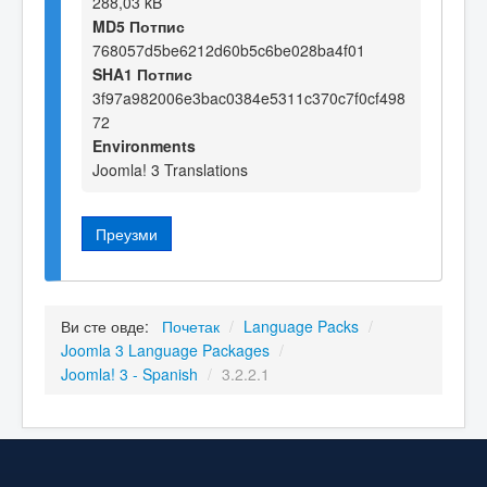
288,03 kB
MD5 Потпис
768057d5be6212d60b5c6be028ba4f01
SHA1 Потпис
3f97a982006e3bac0384e5311c370c7f0cf498
72
Environments
Joomla! 3 Translations
Преузми
Ви сте овде:
Почетак
/
Language Packs
/
Joomla 3 Language Packages
/
Joomla! 3 - Spanish
/
3.2.2.1