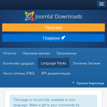
®
JOOMLA!
Joomla! Downloads
ПРЕУЗИМАЊЕ И ПРОШИРЕЊА (ЕКСТЕНЗИЈЕ)
Преузми
ОТКРИЈТЕ И НАУЧИТЕ
Покрени
ЗАЈЕДНИЦА И ПОДРШКА
РЕСУРСИ ЗА РАЗВОЈ
Почетна
Најновија верзија
Преузимање
Екстензије (додаци)
Language Packs
Технички Захтеви
Честа питања (FAQ)
API документација
Српски ћирилица
This page is not yet fully available in your
language. Make a gift to your community by