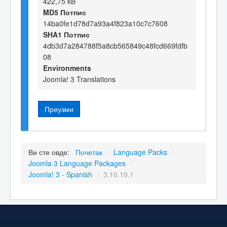
422,75 kB
MD5 Потпис
14ba0fe1d78d7a93a4f823a10c7c7608
SHA1 Потпис
4db3d7a284788f5a8cb565849c48fcd669fdfb
08
Environments
Joomla! 3 Translations
Преузми
Ви сте овде:
Почетак
/
Language Packs
/
Joomla 3 Language Packages
/
Joomla! 3 - Spanish
/
3.10.10.1