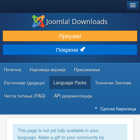
®
JOOMLA!
Joomla! Downloads
ПРЕУЗИМАЊЕ И ПРОШИРЕЊА (ЕКСТЕНЗИЈЕ)
Преузми
ОТКРИЈТЕ И НАУЧИТЕ
Покрени
ЗАЈЕДНИЦА И ПОДРШКА
РЕСУРСИ ЗА РАЗВОЈ
Почетна
Најновија верзија
Преузимање
Екстензије (додаци)
Language Packs
Технички Захтеви
Честа питања (FAQ)
API документација
Српски ћирилица
This page is not yet fully available in your
language. Make a gift to your community by