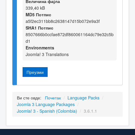
Величина фајла
339,40 kB
MD5 Потпис
a5f2ec311bb8c2638147d15b072e9a3f
SHA1 Потпис
8507666b0ccfae872df860061164dc79e32c5b
d1
Environments
Joomla! 3 Translations
Преузми
Ви сте овде:
Почетак
/
Language Packs
/
Joomla 3 Language Packages
/
Joomla! 3 - Spanish (Colombia)
/
3.6.1.1