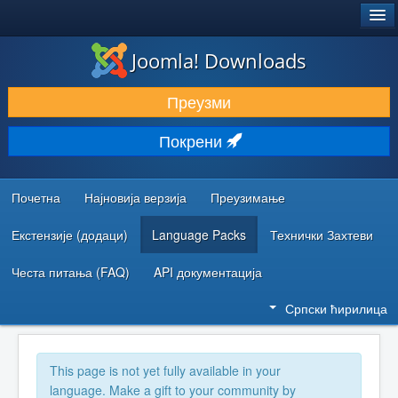
®
JOOMLA!
Joomla! Downloads
ПРЕУЗИМАЊЕ И ПРОШИРЕЊА (ЕКСТЕНЗИЈЕ)
Преузми
ОТКРИЈТЕ И НАУЧИТЕ
Покрени
ЗАЈЕДНИЦА И ПОДРШКА
РЕСУРСИ ЗА РАЗВОЈ
Почетна
Најновија верзија
Преузимање
Екстензије (додаци)
Language Packs
Технички Захтеви
Честа питања (FAQ)
API документација
Српски ћирилица
This page is not yet fully available in your
language. Make a gift to your community by