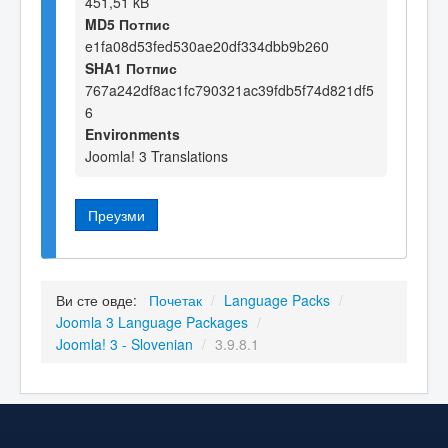
451,51 kB
MD5 Потпис
e1fa08d53fed530ae20df334dbb9b260
SHA1 Потпис
767a242df8ac1fc790321ac39fdb5f74d821df5
6
Environments
Joomla! 3 Translations
Преузми
Ви сте овде:
Почетак
/
Language Packs
/
Joomla 3 Language Packages
/
Joomla! 3 - Slovenian
/
3.9.8.1