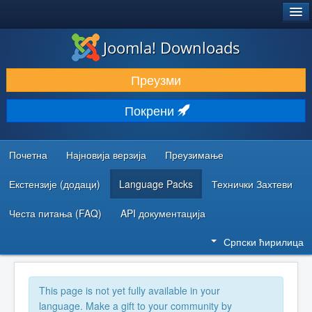
®
JOOMLA!
Joomla! Downloads
ПРЕУЗИМАЊЕ И ПРОШИРЕЊА (ЕКСТЕНЗИЈЕ)
Преузми
ОТКРИЈТЕ И НАУЧИТЕ
Покрени
ЗАЈЕДНИЦА И ПОДРШКА
РЕСУРСИ ЗА РАЗВОЈ
Почетна
Најновија верзија
Преузимање
Екстензије (додаци)
Language Packs
Технички Захтеви
Честа питања (FAQ)
API документација
Српски ћирилица
This page is not yet fully available in your
language. Make a gift to your community by