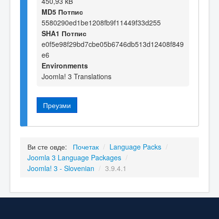
450,93 kB
MD5 Потпис
5580290ed1be1208fb9f11449f33d255
SHA1 Потпис
e0f5e98f29bd7cbe05b6746db513d12408f849
e6
Environments
Joomla! 3 Translations
Преузми
Ви сте овде:
Почетак
/
Language Packs
/
Joomla 3 Language Packages
/
Joomla! 3 - Slovenian
/
3.9.4.1