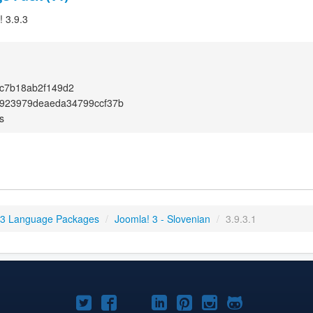
! 3.9.3
c7b18ab2f149d2
923979deaeda34799ccf37b
s
 3 Language Packages
/
Joomla! 3 - Slovenian
/
3.9.3.1
Joomla!
Joomla!
Joomla!
Joomla!
Joomla!
Joomla!
Joomla!