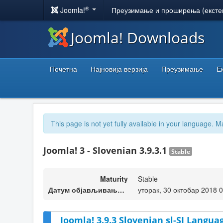
®
Joomla!
Преузимање и проширења (ексте
Joomla! Downloads
Почетна
Најновија верзија
Преузимање
Е
This page is not yet fully available in your language. M
Joomla! 3 - Slovenian 3.9.3.1
Stable
Maturity
Stable
Датум објављивања верзије
уторак, 30 октобар 2018 
Joomla! 3.9.3 Slovenian sl-SI Langua