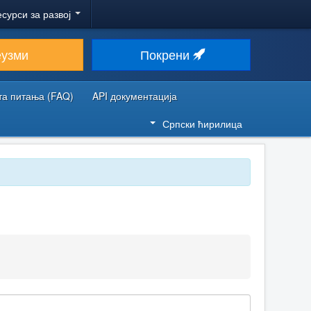
есурси за развој
еузми
Покрени
та питања (FAQ)
API документација
Српски ћирилица