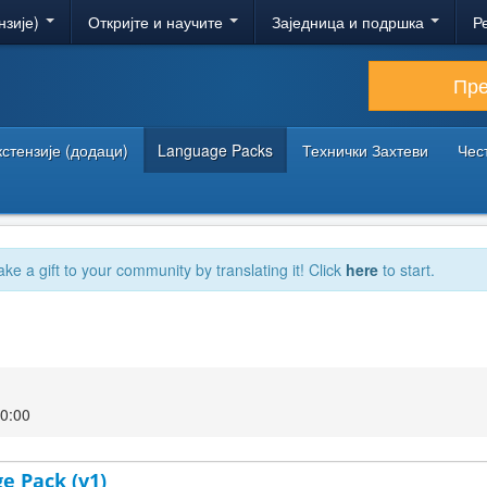
нзије)
Откријте и научите
Заједница и подршка
Р
Пр
кстензије (додаци)
Language Packs
Технички Захтеви
Чес
ake a gift to your community by translating it! Click
here
to start.
00:00
ge Pack (v1)