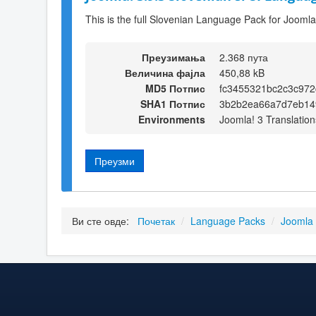
This is the full Slovenian Language Pack for Joomla
Преузимања
2.368 пута
Величина фајла
450,88 kB
MD5 Потпис
fc3455321bc2c3c972
SHA1 Потпис
3b2b2ea66a7d7eb14
Environments
Joomla! 3 Translation
Преузми
Ви сте овде:
Почетак
/
Language Packs
/
Joomla