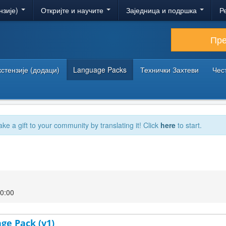
нзије)
Откријте и научите
Заједница и подршка
Р
Пр
кстензије (додаци)
Language Packs
Технички Захтеви
Чес
ake a gift to your community by translating it! Click
here
to start.
00:00
age Pack (v1)