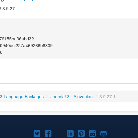
! 3.9.27
a76155be36abd32
60940ecf227a469266b6309
s
 3 Language Packages
/
Joomla! 3 - Slovenian
/
3.9.27.1
Joomla!
Joomla!
Joomla!
Joomla!
Joomla!
Joomla!
Joomla!