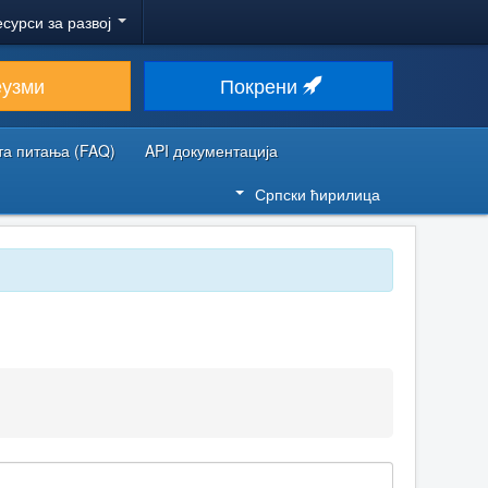
есурси за развој
еузми
Покрени
та питања (FAQ)
API документација
Српски ћирилица