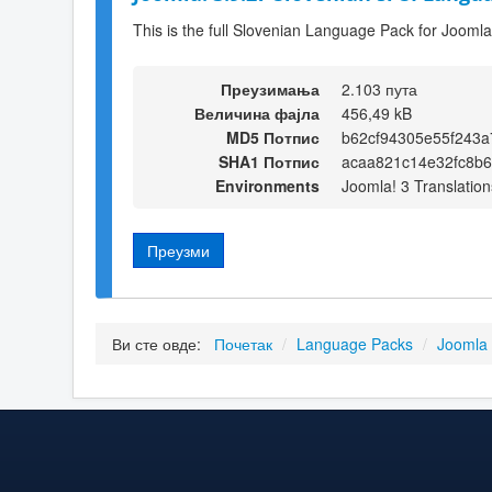
This is the full Slovenian Language Pack for Joomla
Преузимања
2.103 пута
Величина фајла
456,49 kB
MD5 Потпис
b62cf94305e55f243
SHA1 Потпис
acaa821c14e32fc8b
Environments
Joomla! 3 Translation
Преузми
Ви сте овде:
Почетак
/
Language Packs
/
Joomla