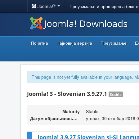
®
Joomla!
Преузимање и проширења (ексте
Joomla! Downloads
Почетна
Најновија верзија
Преузимање
Е
This page is not yet fully available in your language. M
Joomla! 3 - Slovenian 3.9.27.1
Stable
Maturity
Stable
Датум објављивања верзије
уторак, 30 октобар 2018 
Joomla! 3.9.27 Slovenian sl-SI Langu