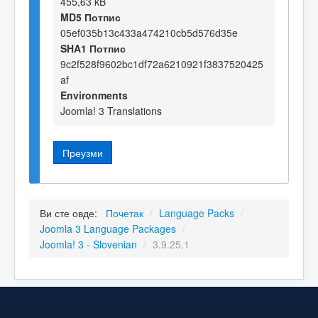
455,63 kB
MD5 Потпис
05ef035b13c433a474210cb5d576d35e
SHA1 Потпис
9c2f528f9602bc1df72a6210921f3837520425
af
Environments
Joomla! 3 Translations
Преузми
Ви сте овде:
Почетак
/
Language Packs
/
Joomla 3 Language Packages
/
Joomla! 3 - Slovenian
/
3.9.25.1