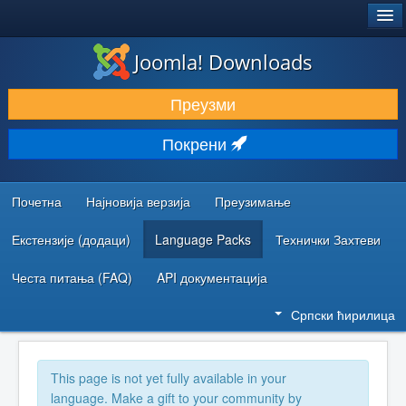
®
JOOMLA!
Joomla! Downloads
ПРЕУЗИМАЊЕ И ПРОШИРЕЊА (ЕКСТЕНЗИЈЕ)
Преузми
ОТКРИЈТЕ И НАУЧИТЕ
Покрени
ЗАЈЕДНИЦА И ПОДРШКА
РЕСУРСИ ЗА РАЗВОЈ
Почетна
Најновија верзија
Преузимање
Екстензије (додаци)
Language Packs
Технички Захтеви
Честа питања (FAQ)
API документација
Српски ћирилица
This page is not yet fully available in your
language. Make a gift to your community by