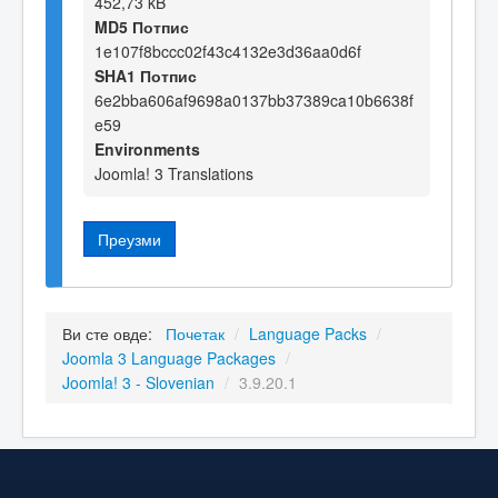
452,73 kB
MD5 Потпис
1e107f8bccc02f43c4132e3d36aa0d6f
SHA1 Потпис
6e2bba606af9698a0137bb37389ca10b6638f
e59
Environments
Joomla! 3 Translations
Преузми
Ви сте овде:
Почетак
/
Language Packs
/
Joomla 3 Language Packages
/
Joomla! 3 - Slovenian
/
3.9.20.1