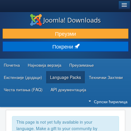
®
JOOMLA!
Joomla! Downloads
ПРЕУЗИМАЊЕ И ПРОШИРЕЊА (ЕКСТЕНЗИЈЕ)
Преузми
ОТКРИЈТЕ И НАУЧИТЕ
Покрени
ЗАЈЕДНИЦА И ПОДРШКА
РЕСУРСИ ЗА РАЗВОЈ
Почетна
Најновија верзија
Преузимање
Екстензије (додаци)
Language Packs
Технички Захтеви
Честа питања (FAQ)
API документација
Српски ћирилица
This page is not yet fully available in your
language. Make a gift to your community by