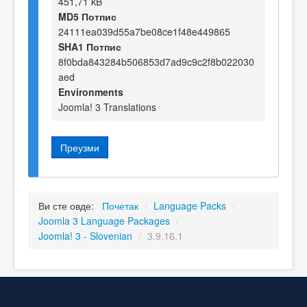
451,71 kB
MD5 Потпис
24111ea039d55a7be08ce1f48e449865
SHA1 Потпис
8f0bda843284b506853d7ad9c9c2f8b022030
aed
Environments
Joomla! 3 Translations
Преузми
Ви сте овде:
Почетак
/
Language Packs
/
Joomla 3 Language Packages
/
Joomla! 3 - Slovenian
/
3.9.16.1