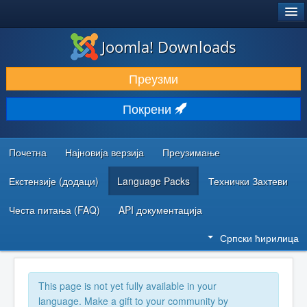
®
JOOMLA!
Joomla! Downloads
ПРЕУЗИМАЊЕ И ПРОШИРЕЊА (ЕКСТЕНЗИЈЕ)
Преузми
ОТКРИЈТЕ И НАУЧИТЕ
Покрени
ЗАЈЕДНИЦА И ПОДРШКА
РЕСУРСИ ЗА РАЗВОЈ
Почетна
Најновија верзија
Преузимање
Екстензије (додаци)
Language Packs
Технички Захтеви
Честа питања (FAQ)
API документација
Српски ћирилица
This page is not yet fully available in your
language. Make a gift to your community by