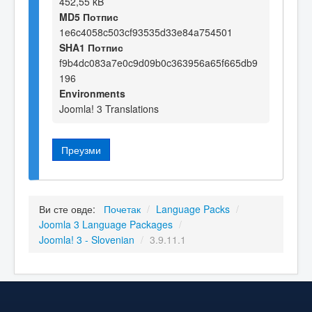
452,55 kB
MD5 Потпис
1e6c4058c503cf93535d33e84a754501
SHA1 Потпис
f9b4dc083a7e0c9d09b0c363956a65f665db9
196
Environments
Joomla! 3 Translations
Преузми
Ви сте овде:
Почетак
/
Language Packs
/
Joomla 3 Language Packages
/
Joomla! 3 - Slovenian
/
3.9.11.1