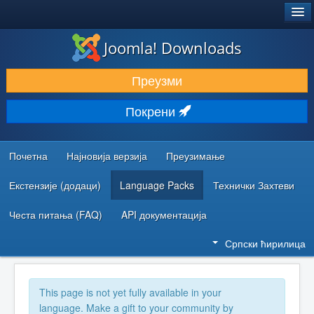
®
JOOMLA!
Joomla! Downloads
ПРЕУЗИМАЊЕ И ПРОШИРЕЊА (ЕКСТЕНЗИЈЕ)
Преузми
ОТКРИЈТЕ И НАУЧИТЕ
Покрени
ЗАЈЕДНИЦА И ПОДРШКА
РЕСУРСИ ЗА РАЗВОЈ
Почетна
Најновија верзија
Преузимање
Екстензије (додаци)
Language Packs
Технички Захтеви
Честа питања (FAQ)
API документација
Српски ћирилица
This page is not yet fully available in your
language. Make a gift to your community by