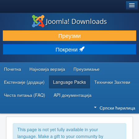
®
JOOMLA!
Joomla! Downloads
ПРЕУЗИМАЊЕ И ПРОШИРЕЊА (ЕКСТЕНЗИЈЕ)
Преузми
ОТКРИЈТЕ И НАУЧИТЕ
Покрени
ЗАЈЕДНИЦА И ПОДРШКА
РЕСУРСИ ЗА РАЗВОЈ
Почетна
Најновија верзија
Преузимање
Екстензије (додаци)
Language Packs
Технички Захтеви
Честа питања (FAQ)
API документација
Српски ћирилица
This page is not yet fully available in your
language. Make a gift to your community by