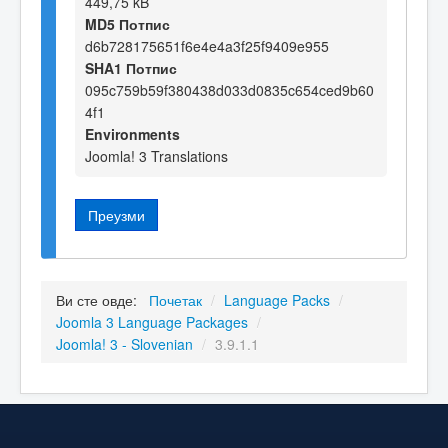
449,75 kB
MD5 Потпис
d6b728175651f6e4e4a3f25f9409e955
SHA1 Потпис
095c759b59f380438d033d0835c654ced9b60
4f1
Environments
Joomla! 3 Translations
Преузми
Ви сте овде:
Почетак
/
Language Packs
/
Joomla 3 Language Packages
/
Joomla! 3 - Slovenian
/
3.9.1.1