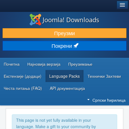
®
JOOMLA!
Joomla! Downloads
ПРЕУЗИМАЊЕ И ПРОШИРЕЊА (ЕКСТЕНЗИЈЕ)
Преузми
ОТКРИЈТЕ И НАУЧИТЕ
Покрени
ЗАЈЕДНИЦА И ПОДРШКА
РЕСУРСИ ЗА РАЗВОЈ
Почетна
Најновија верзија
Преузимање
Екстензије (додаци)
Language Packs
Технички Захтеви
Честа питања (FAQ)
API документација
Српски ћирилица
This page is not yet fully available in your
language. Make a gift to your community by