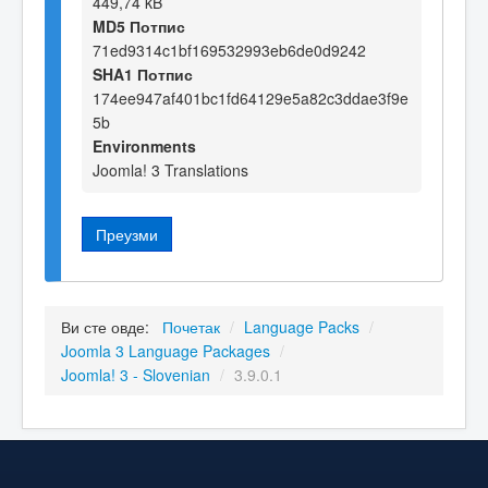
449,74 kB
MD5 Потпис
71ed9314c1bf169532993eb6de0d9242
SHA1 Потпис
174ee947af401bc1fd64129e5a82c3ddae3f9e
5b
Environments
Joomla! 3 Translations
Преузми
Ви сте овде:
Почетак
/
Language Packs
/
Joomla 3 Language Packages
/
Joomla! 3 - Slovenian
/
3.9.0.1