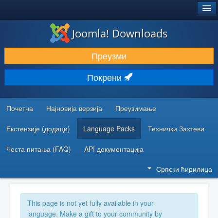
®
JOOMLA!
Joomla! Downloads
ПРЕУЗИМАЊЕ И ПРОШИРЕЊА (ЕКСТЕНЗИЈЕ)
Преузми
ОТКРИЈТЕ И НАУЧИТЕ
Покрени
ЗАЈЕДНИЦА И ПОДРШКА
РЕСУРСИ ЗА РАЗВОЈ
Почетна
Најновија верзија
Преузимање
Екстензије (додаци)
Language Packs
Технички Захтеви
Честа питања (FAQ)
API документација
Српски ћирилица
This page is not yet fully available in your
language. Make a gift to your community by