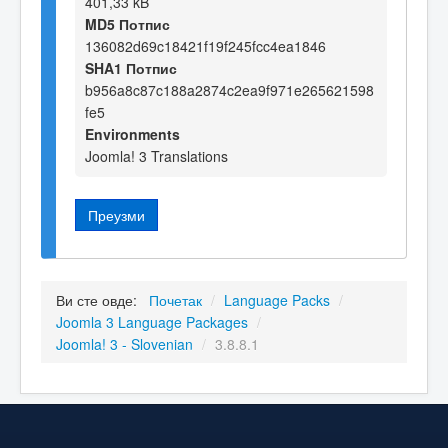
401,33 kB
MD5 Потпис
136082d69c18421f19f245fcc4ea1846
SHA1 Потпис
b956a8c87c188a2874c2ea9f971e265621598
fe5
Environments
Joomla! 3 Translations
Преузми
Ви сте овде:
Почетак
/
Language Packs
/
Joomla 3 Language Packages
/
Joomla! 3 - Slovenian
/
3.8.8.1