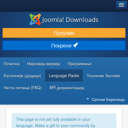
®
JOOMLA!
Joomla! Downloads
ПРЕУЗИМАЊЕ И ПРОШИРЕЊА (ЕКСТЕНЗИЈЕ)
Преузми
ОТКРИЈТЕ И НАУЧИТЕ
Покрени
ЗАЈЕДНИЦА И ПОДРШКА
РЕСУРСИ ЗА РАЗВОЈ
Почетна
Најновија верзија
Преузимање
Екстензије (додаци)
Language Packs
Технички Захтеви
Честа питања (FAQ)
API документација
Српски ћирилица
This page is not yet fully available in your
language. Make a gift to your community by