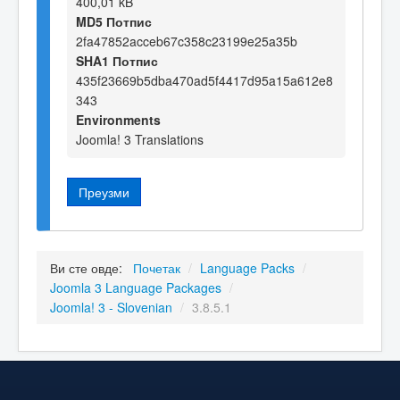
400,01 kB
MD5 Потпис
2fa47852acceb67c358c23199e25a35b
SHA1 Потпис
435f23669b5dba470ad5f4417d95a15a612e8
343
Environments
Joomla! 3 Translations
Преузми
Ви сте овде:
Почетак
/
Language Packs
/
Joomla 3 Language Packages
/
Joomla! 3 - Slovenian
/
3.8.5.1