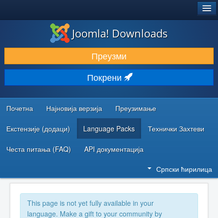
®
JOOMLA!
Joomla! Downloads
ПРЕУЗИМАЊЕ И ПРОШИРЕЊА (ЕКСТЕНЗИЈЕ)
Преузми
ОТКРИЈТЕ И НАУЧИТЕ
Покрени
ЗАЈЕДНИЦА И ПОДРШКА
РЕСУРСИ ЗА РАЗВОЈ
Почетна
Најновија верзија
Преузимање
Екстензије (додаци)
Language Packs
Технички Захтеви
Честа питања (FAQ)
API документација
Српски ћирилица
This page is not yet fully available in your
language. Make a gift to your community by