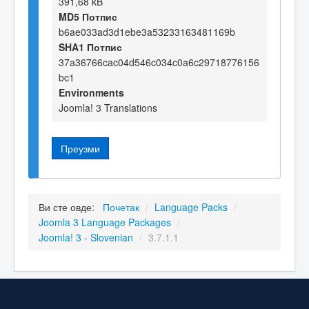
391,68 kB
MD5 Потпис
b6ae033ad3d1ebe3a53233163481169b
SHA1 Потпис
37a36766cac04d546c034c0a6c29718776156
bc1
Environments
Joomla! 3 Translations
Преузми
Ви сте овде:
Почетак
/
Language Packs
/
Joomla 3 Language Packages
/
Joomla! 3 - Slovenian
/
3.7.1.1