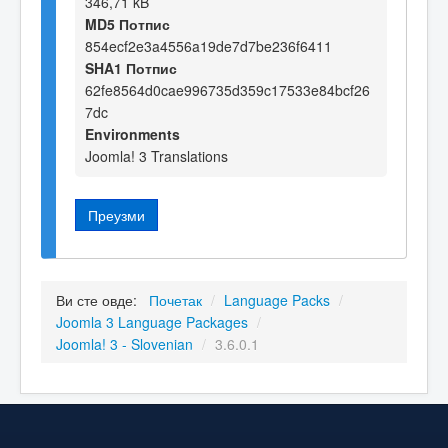
346,71 kB
MD5 Потпис
854ecf2e3a4556a19de7d7be236f6411
SHA1 Потпис
62fe8564d0cae996735d359c17533e84bcf26
7dc
Environments
Joomla! 3 Translations
Преузми
Ви сте овде:
Почетак
/
Language Packs
/
Joomla 3 Language Packages
/
Joomla! 3 - Slovenian
/
3.6.0.1