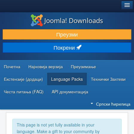
®
JOOMLA!
Joomla! Downloads
ПРЕУЗИМАЊЕ И ПРОШИРЕЊА (ЕКСТЕНЗИЈЕ)
Преузми
ОТКРИЈТЕ И НАУЧИТЕ
Покрени
ЗАЈЕДНИЦА И ПОДРШКА
РЕСУРСИ ЗА РАЗВОЈ
Почетна
Најновија верзија
Преузимање
Екстензије (додаци)
Language Packs
Технички Захтеви
Честа питања (FAQ)
API документација
Српски ћирилица
This page is not yet fully available in your
language. Make a gift to your community by