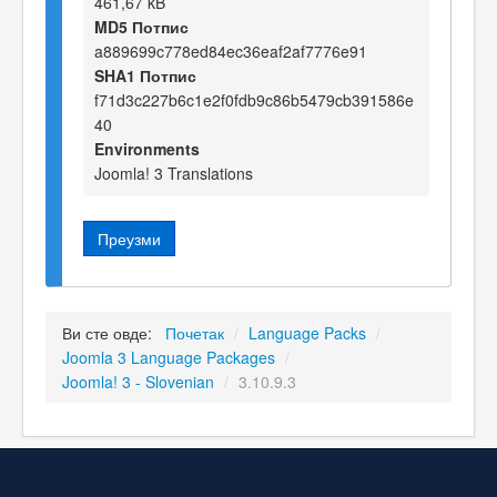
461,67 kB
MD5 Потпис
a889699c778ed84ec36eaf2af7776e91
SHA1 Потпис
f71d3c227b6c1e2f0fdb9c86b5479cb391586e
40
Environments
Joomla! 3 Translations
Преузми
Ви сте овде:
Почетак
/
Language Packs
/
Joomla 3 Language Packages
/
Joomla! 3 - Slovenian
/
3.10.9.3