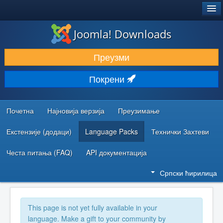
®
JOOMLA!
Joomla! Downloads
ПРЕУЗИМАЊЕ И ПРОШИРЕЊА (ЕКСТЕНЗИЈЕ)
Преузми
ОТКРИЈТЕ И НАУЧИТЕ
Покрени
ЗАЈЕДНИЦА И ПОДРШКА
РЕСУРСИ ЗА РАЗВОЈ
Почетна
Најновија верзија
Преузимање
Екстензије (додаци)
Language Packs
Технички Захтеви
Честа питања (FAQ)
API документација
Српски ћирилица
This page is not yet fully available in your
language. Make a gift to your community by