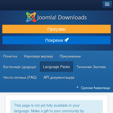
®
JOOMLA!
Joomla! Downloads
ПРЕУЗИМАЊЕ И ПРОШИРЕЊА (ЕКСТЕНЗИЈЕ)
Преузми
ОТКРИЈТЕ И НАУЧИТЕ
Покрени
ЗАЈЕДНИЦА И ПОДРШКА
РЕСУРСИ ЗА РАЗВОЈ
Почетна
Најновија верзија
Преузимање
Екстензије (додаци)
Language Packs
Технички Захтеви
Честа питања (FAQ)
API документација
Српски ћирилица
This page is not yet fully available in your
language. Make a gift to your community by