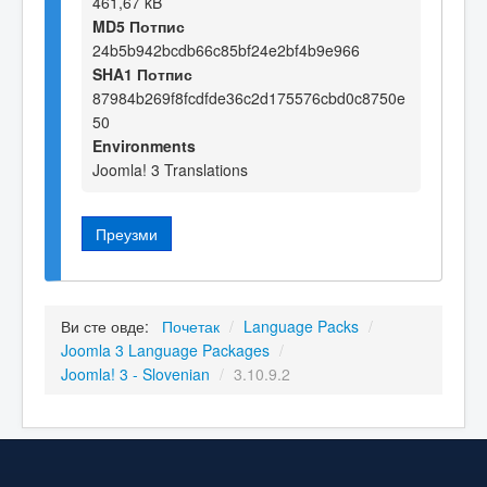
461,67 kB
MD5 Потпис
24b5b942bcdb66c85bf24e2bf4b9e966
SHA1 Потпис
87984b269f8fcdfde36c2d175576cbd0c8750e
50
Environments
Joomla! 3 Translations
Преузми
Ви сте овде:
Почетак
/
Language Packs
/
Joomla 3 Language Packages
/
Joomla! 3 - Slovenian
/
3.10.9.2