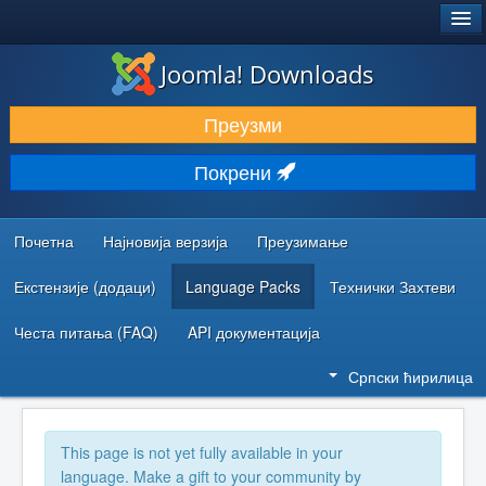
®
JOOMLA!
Joomla! Downloads
ПРЕУЗИМАЊЕ И ПРОШИРЕЊА (ЕКСТЕНЗИЈЕ)
Преузми
ОТКРИЈТЕ И НАУЧИТЕ
Покрени
ЗАЈЕДНИЦА И ПОДРШКА
РЕСУРСИ ЗА РАЗВОЈ
Почетна
Најновија верзија
Преузимање
Екстензије (додаци)
Language Packs
Технички Захтеви
Честа питања (FAQ)
API документација
Српски ћирилица
This page is not yet fully available in your
language. Make a gift to your community by