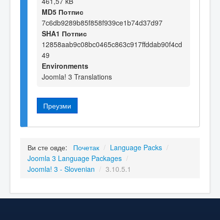
461,57 kB
MD5 Потпис
7c6db9289b85f858f939ce1b74d37d97
SHA1 Потпис
12858aab9c08bc0465c863c917ffddab90f4cd
49
Environments
Joomla! 3 Translations
Преузми
Ви сте овде:
Почетак
/
Language Packs
/
Joomla 3 Language Packages
/
Joomla! 3 - Slovenian
/
3.10.5.1