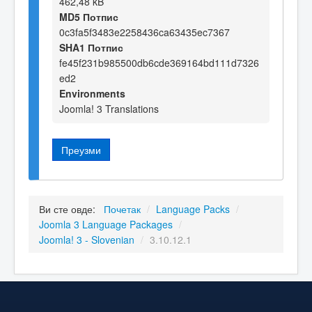
462,48 kB
MD5 Потпис
0c3fa5f3483e2258436ca63435ec7367
SHA1 Потпис
fe45f231b985500db6cde369164bd111d7326
ed2
Environments
Joomla! 3 Translations
Преузми
Ви сте овде:
Почетак
/
Language Packs
/
Joomla 3 Language Packages
/
Joomla! 3 - Slovenian
/
3.10.12.1