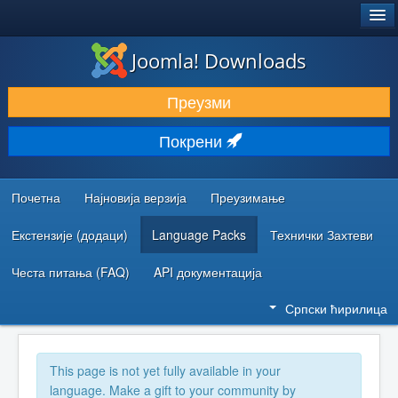
®
JOOMLA!
Joomla! Downloads
ПРЕУЗИМАЊЕ И ПРОШИРЕЊА (ЕКСТЕНЗИЈЕ)
Преузми
ОТКРИЈТЕ И НАУЧИТЕ
Покрени
ЗАЈЕДНИЦА И ПОДРШКА
РЕСУРСИ ЗА РАЗВОЈ
Почетна
Најновија верзија
Преузимање
Екстензије (додаци)
Language Packs
Технички Захтеви
Честа питања (FAQ)
API документација
Српски ћирилица
This page is not yet fully available in your
language. Make a gift to your community by