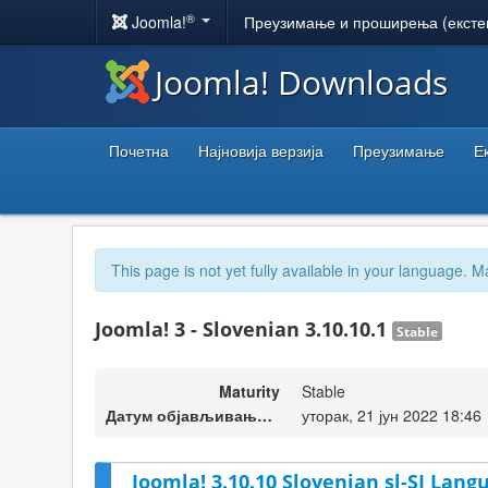
®
Joomla!
Преузимање и проширења (ексте
Joomla! Downloads
Почетна
Најновија верзија
Преузимање
Е
This page is not yet fully available in your language. M
Joomla! 3 - Slovenian 3.10.10.1
Stable
Maturity
Stable
Датум објављивања верзије
уторак, 21 јун 2022 18:46
Joomla! 3.10.10 Slovenian sl-SI Lang