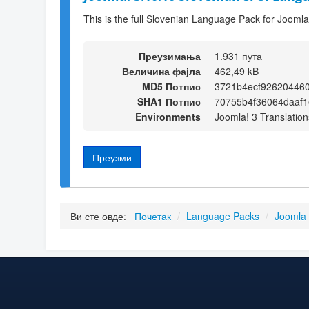
This is the full Slovenian Language Pack for Joomla
Преузимања
1.931 пута
Величина фајла
462,49 kB
MD5 Потпис
3721b4ecf92620446
SHA1 Потпис
70755b4f36064daaf
Environments
Joomla! 3 Translation
Преузми
Ви сте овде:
Почетак
/
Language Packs
/
Joomla