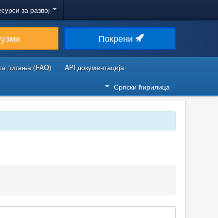
есурси за развој
еузми
Покрени
та питања (FAQ)
API документација
Српски ћирилица