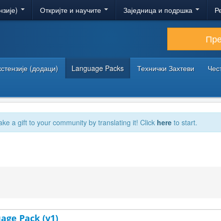
нзије)
Откријте и научите
Заједница и подршка
Р
Пр
кстензије (додаци)
Language Packs
Технички Захтеви
Чес
ake a gift to your community by translating it! Click
here
to start.
uage Pack (v1)