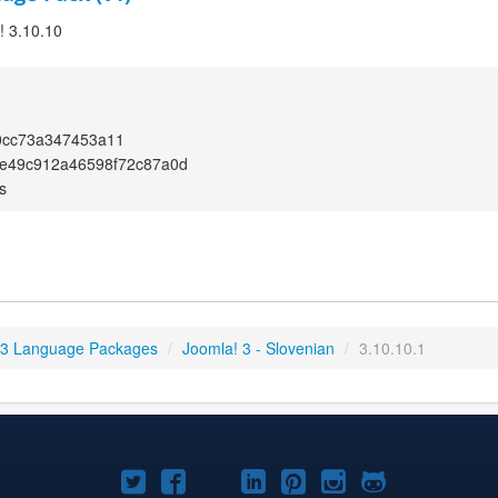
! 3.10.10
0cc73a347453a11
1e49c912a46598f72c87a0d
s
 3 Language Packages
/
Joomla! 3 - Slovenian
/
3.10.10.1
Joomla!
Joomla!
Joomla!
Joomla!
Joomla!
Joomla!
Joomla!