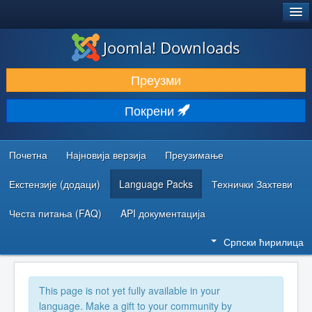
®
JOOMLA!
Joomla! Downloads
ПРЕУЗИМАЊЕ И ПРОШИРЕЊА (ЕКСТЕНЗИЈЕ)
Преузми
ОТКРИЈТЕ И НАУЧИТЕ
Покрени
ЗАЈЕДНИЦА И ПОДРШКА
РЕСУРСИ ЗА РАЗВОЈ
Почетна
Најновија верзија
Преузимање
Екстензије (додаци)
Language Packs
Технички Захтеви
Честа питања (FAQ)
API документација
Српски ћирилица
This page is not yet fully available in your
language. Make a gift to your community by