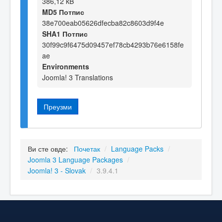
386,12 kB
MD5 Потпис
38e700eab05626dfecba82c8603d9f4e
SHA1 Потпис
30f99c9f6475d09457ef78cb4293b76e6158fe
ae
Environments
Joomla! 3 Translations
Преузми
Ви сте овде:
Почетак
/
Language Packs
/
Joomla 3 Language Packages
/
Joomla! 3 - Slovak
/
3.9.4.1