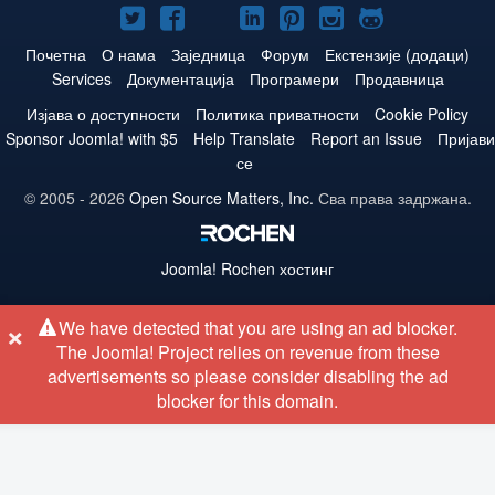
Joomla!
Joomla!
Joomla!
Joomla!
Joomla!
Joomla!
Joomla!
нa
нa
нa
нa
нa
нa
нa
Почетна
О нама
Заједница
Форум
Екстензије (додаци)
Services
Документација
Програмери
Продавница
Twitteru
Facebooku
YouTube
LinkedIn
Pinterest
Instagram
GitHub
Изјава о доступности
Политика приватности
Cookie Policy
Sponsor Joomla! with $5
Help Translate
Report an Issue
Пријави
се
© 2005 - 2026
Open Source Matters, Inc.
Сва права задржана.
Joomla!
Rochen хостинг
×
We have detected that you are using an ad blocker.
The Joomla! Project relies on revenue from these
advertisements so please consider disabling the ad
blocker for this domain.