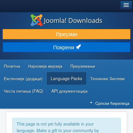
®
JOOMLA!
Joomla! Downloads
ПРЕУЗИМАЊЕ И ПРОШИРЕЊА (ЕКСТЕНЗИЈЕ)
Преузми
ОТКРИЈТЕ И НАУЧИТЕ
Покрени
ЗАЈЕДНИЦА И ПОДРШКА
РЕСУРСИ ЗА РАЗВОЈ
Почетна
Најновија верзија
Преузимање
Екстензије (додаци)
Language Packs
Технички Захтеви
Честа питања (FAQ)
API документација
Српски ћирилица
This page is not yet fully available in your
language. Make a gift to your community by