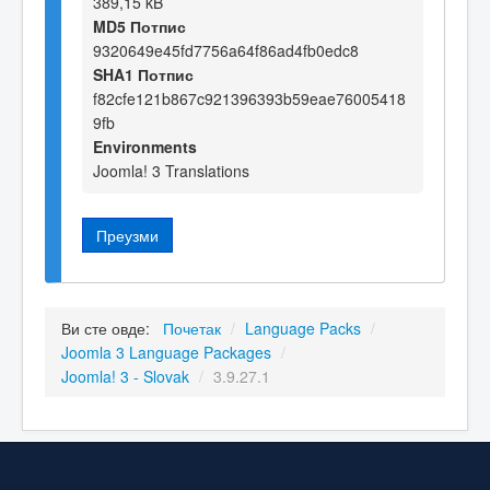
389,15 kB
MD5 Потпис
9320649e45fd7756a64f86ad4fb0edc8
SHA1 Потпис
f82cfe121b867c921396393b59eae76005418
9fb
Environments
Joomla! 3 Translations
Преузми
Ви сте овде:
Почетак
/
Language Packs
/
Joomla 3 Language Packages
/
Joomla! 3 - Slovak
/
3.9.27.1