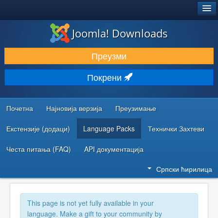
®
JOOMLA!
Joomla! Downloads
ПРЕУЗИМАЊЕ И ПРОШИРЕЊА (ЕКСТЕНЗИЈЕ)
Преузми
ОТКРИЈТЕ И НАУЧИТЕ
Покрени
ЗАЈЕДНИЦА И ПОДРШКА
РЕСУРСИ ЗА РАЗВОЈ
Почетна
Најновија верзија
Преузимање
Екстензије (додаци)
Language Packs
Технички Захтеви
Честа питања (FAQ)
API документација
Српски ћирилица
This page is not yet fully available in your
language. Make a gift to your community by