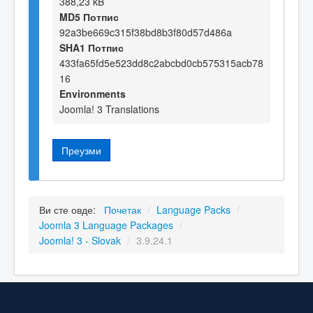
388,23 kB
MD5 Потпис
92a3be669c315f38bd8b3f80d57d486a
SHA1 Потпис
433fa65fd5e523dd8c2abcbd0cb575315acb78
16
Environments
Joomla! 3 Translations
Преузми
Ви сте овде:
Почетак
/
Language Packs
/
Joomla 3 Language Packages
/
Joomla! 3 - Slovak
/
3.9.24.1