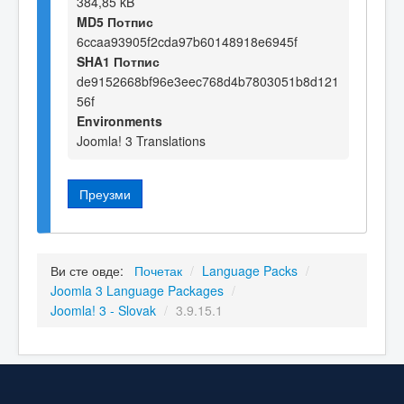
384,85 kB
MD5 Потпис
6ccaa93905f2cda97b60148918e6945f
SHA1 Потпис
de9152668bf96e3eec768d4b7803051b8d121
56f
Environments
Joomla! 3 Translations
Преузми
Ви сте овде:
Почетак
/
Language Packs
/
Joomla 3 Language Packages
/
Joomla! 3 - Slovak
/
3.9.15.1