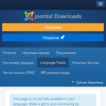
®
JOOMLA!
Joomla! Downloads
ПРЕУЗИМАЊЕ И ПРОШИРЕЊА (ЕКСТЕНЗИЈЕ)
Преузми
ОТКРИЈТЕ И НАУЧИТЕ
Покрени
ЗАЈЕДНИЦА И ПОДРШКА
РЕСУРСИ ЗА РАЗВОЈ
Почетна
Најновија верзија
Преузимање
Екстензије (додаци)
Language Packs
Технички Захтеви
Честа питања (FAQ)
API документација
Српски ћирилица
This page is not yet fully available in your
language. Make a gift to your community by