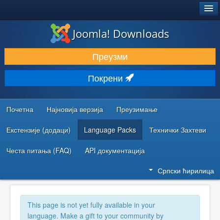
®
JOOMLA!
Joomla! Downloads
ПРЕУЗИМАЊЕ И ПРОШИРЕЊА (ЕКСТЕНЗИЈЕ)
Преузми
ОТКРИЈТЕ И НАУЧИТЕ
Покрени
ЗАЈЕДНИЦА И ПОДРШКА
РЕСУРСИ ЗА РАЗВОЈ
Почетна
Најновија верзија
Преузимање
Екстензије (додаци)
Language Packs
Технички Захтеви
Честа питања (FAQ)
API документација
Српски ћирилица
This page is not yet fully available in your
language. Make a gift to your community by